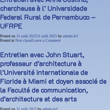
Nonato
chercheuse à l’ Universidade
Costa
de
Federal Rural de Pernambuco –
Souza
et
UFRPE
Maria
Auxiliadora
Costa
Posted on
31 août 2025
31 août 2025
by
admin-lvf
Barbosa,
on
Posted in
Non classé
Leave a Comment
couple
Entretien
de
avec
cultivateurs
Entretien avec John Stuart,
Anne
Justino,
professeur d’architecture à
chercheuse
à
l’Université internationale de
l’
Universidade
Floride à Miami et doyen associé de
Federal
Rural
la Faculté de communication,
de
Pernambuco
d’architecture et des arts
–
UFRPE
Posted on
31 août 2025
by
admin-lvf