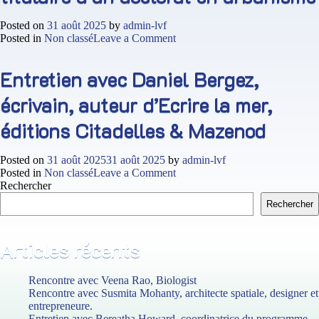
de
Miami
Posted on
31 août 2025
by
admin-lvf
on
Posted in
Non classé
Leave a Comment
Entretien
avec
Entretien avec Daniel Bergez,
Indrit
Alushani,
écrivain, auteur d’Ecrire la mer,
chercheur
associé
éditions Citadelles & Mazenod
au
Rad
Lab
Posted on
31 août 2025
31 août 2025
by
admin-lvf
de
on
Posted in
Non classé
Leave a Comment
l’École
Entretien
Rechercher
d’architecture
avec
de
Rechercher
Daniel
l’Université
Bergez,
de
écrivain,
Miami,
Articles récents
auteur
et
d’Ecrire
Danielo
la
Rencontre avec Veena Rao, Biologist
Guzmann,
mer,
Rencontre avec Susmita Mohanty, architecte spatiale, designer et
collaborateur
éditions
entrepreneure.
au
Citadelles
Entretien avec Bereatha Howard, coordinatrice du programme