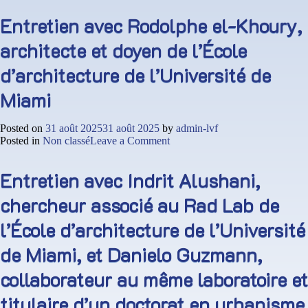
arts
avec
Entretien avec Rodolphe el-Khoury,
Katarzyna
Balug,
architecte et doyen de l’École
professeur-
assistant
d’architecture de l’Université de
d’architecture
à
Miami
l’Université
internationale
de
Posted on
31 août 2025
31 août 2025
by
admin-lvf
Floride
on
Posted in
Non classé
Leave a Comment
Entretien
avec
Entretien avec Indrit Alushani,
Rodolphe
el-
chercheur associé au Rad Lab de
Khoury,
architecte
l’École d’architecture de l’Université
et
doyen
de Miami, et Danielo Guzmann,
de
l’École
collaborateur au même laboratoire et
d’architecture
de
titulaire d’un doctorat en urbanisme
l’Université