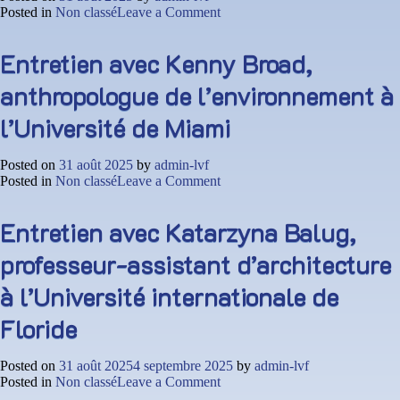
on
Posted in
Non classé
Leave a Comment
Entretien
avec
Entretien avec Kenny Broad,
John
Stuart,
anthropologue de l’environnement à
professeur
d’architecture
l’Université de Miami
à
l’Université
internationale
Posted on
31 août 2025
by
admin-lvf
de
on
Posted in
Non classé
Leave a Comment
Floride
Entretien
à
avec
Miami
Entretien avec Katarzyna Balug,
Kenny
et
Broad,
doyen
professeur-assistant d’architecture
anthropologue
associé
de
de
à l’Université internationale de
l’environnement
la
à
Faculté
Floride
l’Université
de
de
communication,
Miami
d’architecture
Posted on
31 août 2025
4 septembre 2025
by
admin-lvf
et
on
Posted in
Non classé
Leave a Comment
des
Entretien