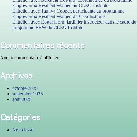
même
&
Empowering Resilient Women au CLEO Institute
laboratoire
Mazenod
Entretien avec Taunya Cooper, participante au programme
et
Empowering Resilient Women du Cleo Institute
titulaire
Entretien avec Roger Horn, jardinier instructeur dans le cadre du
d’un
programme ERW du CLEO Institute
doctorat
en
urbanisme
Commentaires récents
Aucun commentaire à afficher.
Archives
octobre 2025
septembre 2025
août 2025
Catégories
Non classé