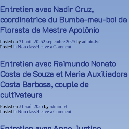
avec
Entretien avec Nadir Cruz,
Ladir,
gardien
coordinatrice du Bumba-meu-boi da
de
la
Floresta de Mestre Apolônio
forêt
amazonienne
Posted on
31 août 2025
2 septembre 2025
by
admin-lvf
on
Posted in
Non classé
Leave a Comment
Entretien
avec
Entretien avec Raimundo Nonato
Nadir
Cruz,
Costa de Souza et Maria Auxiliadora
coordinatrice
du
Costa Barbosa, couple de
Bumba-
meu-
cultivateurs
boi
da
Floresta
Posted on
31 août 2025
by
admin-lvf
de
on
Posted in
Non classé
Leave a Comment
Mestre
Entretien
Apolônio
avec
Entretien avec Anne Justino,
Raimundo