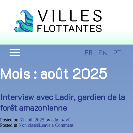
FR
EN
PT
Mois :
août 2025
Interview avec Ladir, gardien de la
forêt amazonienne
Posted on
31 août 2025
by
admin-lvf
on
Posted in
Non classé
Leave a Comment
Interview