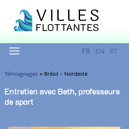
FR
EN
PT
Témoignages
> Brésil - Nordeste
Entretien avec Beth, professeure
de sport