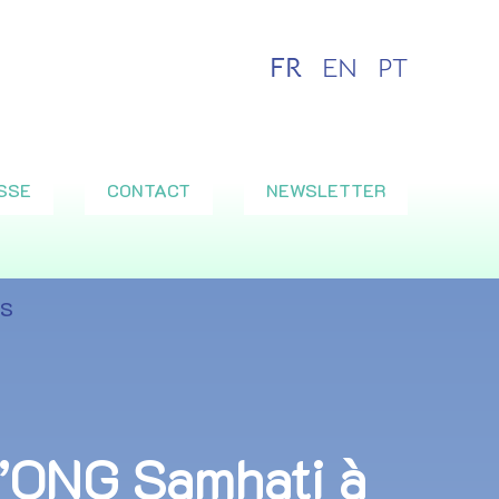
FR
EN
PT
SSE
CONTACT
NEWSLETTER
ES
 l’ONG Samhati à