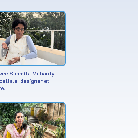
vec Susmita Mohanty,
patiale, designer et
re.