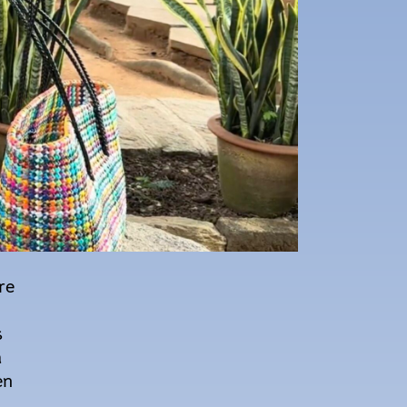
re
s
a
en