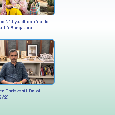
ec Nithya, directrice de
ti à Bangalore
ec Pariskshit Dalal,
(2/2)