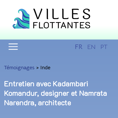
FR
EN
PT
Témoignages
> Inde
Entretien avec Kadambari
Komandur, designer et Namrata
Narendra, architecte