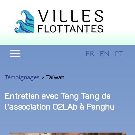
FR
EN
PT
Témoignages
> Taïwan
Entretien avec Tang Tang de
l’association O2LAb à Penghu